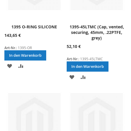
1395 O-RING SILICONE
1395-45LTMC (Cap, vented,
securing, 45mm, .22PTFE,
143,65 €
grey)
52,10 €
Art-Nr.:
1395-OR
In den Warenkorb
Art-Nr.:
1395-45LTMC
ZUR
ZUR
In den Warenkorb
WUNSCHLISTE
VERGLEICHSLISTE
ZUR
ZUR
HINZUFÜGEN
HINZUFÜGEN
WUNSCHLISTE
VERGLEICHSLISTE
HINZUFÜGEN
HINZUFÜGEN