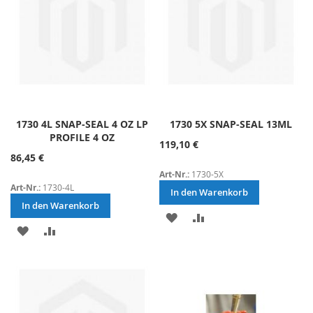
1730 4L SNAP-SEAL 4 OZ LP
1730 5X SNAP-SEAL 13ML
PROFILE 4 OZ
119,10 €
86,45 €
Art-Nr.:
1730-5X
Art-Nr.:
1730-4L
In den Warenkorb
In den Warenkorb
ZUR
ZUR
ZUR
ZUR
WUNSCHLISTE
VERGLEICHSLISTE
WUNSCHLISTE
VERGLEICHSLISTE
HINZUFÜGEN
HINZUFÜGEN
HINZUFÜGEN
HINZUFÜGEN