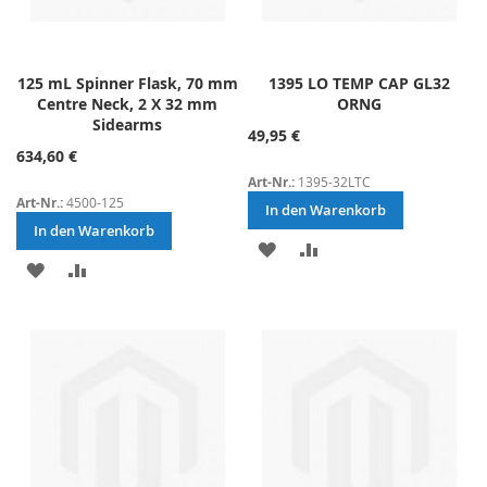
125 mL Spinner Flask, 70 mm
1395 LO TEMP CAP GL32
Centre Neck, 2 X 32 mm
ORNG
Sidearms
49,95 €
634,60 €
Art-Nr.:
1395-32LTC
Art-Nr.:
4500-125
In den Warenkorb
In den Warenkorb
ZUR
ZUR
ZUR
ZUR
WUNSCHLISTE
VERGLEICHSLISTE
WUNSCHLISTE
VERGLEICHSLISTE
HINZUFÜGEN
HINZUFÜGEN
HINZUFÜGEN
HINZUFÜGEN