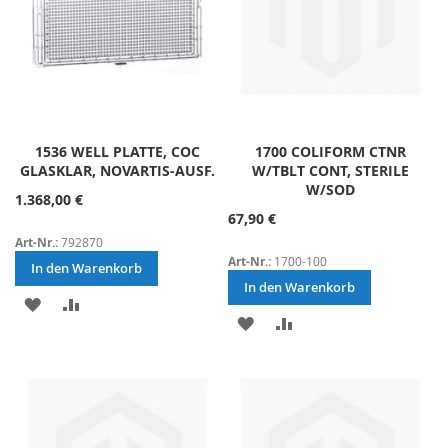
1536 WELL PLATTE, COC
1700 COLIFORM CTNR
GLASKLAR, NOVARTIS-AUSF.
W/TBLT CONT, STERILE
W/SOD
1.368,00 €
67,90 €
Art-Nr.:
792870
Art-Nr.:
1700-100
In den Warenkorb
In den Warenkorb
ZUR
ZUR
ZUR
ZUR
WUNSCHLISTE
VERGLEICHSLISTE
WUNSCHLISTE
VERGLEICHSLISTE
HINZUFÜGEN
HINZUFÜGEN
HINZUFÜGEN
HINZUFÜGEN