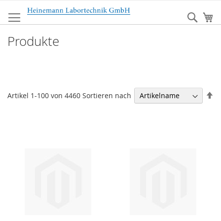
Zum
Inhalt
Sear
Me
springen
Produkte
Ab
Sortieren nach
Artikel
1
-
100
von
4460
so