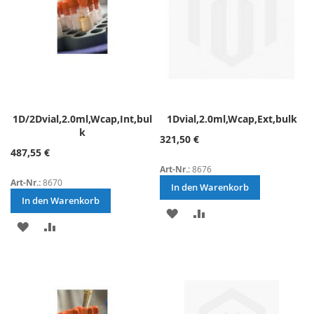
1D/2Dvial,2.0ml,Wcap,Int,bul
1Dvial,2.0ml,Wcap,Ext,bulk
k
321,50 €
487,55 €
Art-Nr.:
8676
Art-Nr.:
8670
In den Warenkorb
In den Warenkorb
ZUR
ZUR
ZUR
ZUR
WUNSCHLISTE
VERGLEICHSLISTE
WUNSCHLISTE
VERGLEICHSLISTE
HINZUFÜGEN
HINZUFÜGEN
HINZUFÜGEN
HINZUFÜGEN