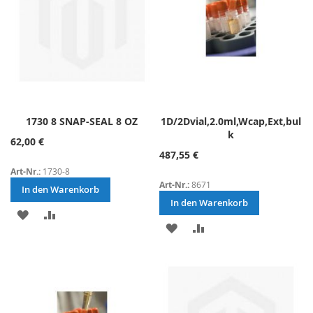
1730 8 SNAP-SEAL 8 OZ
1D/2Dvial,2.0ml,Wcap,Ext,bul
k
62,00 €
487,55 €
Art-Nr.:
1730-8
Art-Nr.:
8671
In den Warenkorb
In den Warenkorb
ZUR
ZUR
ZUR
ZUR
WUNSCHLISTE
VERGLEICHSLISTE
WUNSCHLISTE
VERGLEICHSLISTE
HINZUFÜGEN
HINZUFÜGEN
HINZUFÜGEN
HINZUFÜGEN