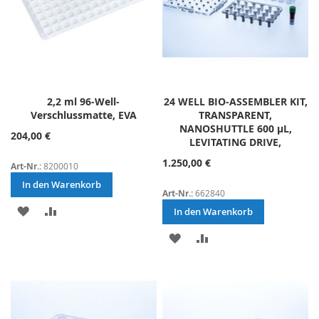
2,2 ml 96-Well-
24 WELL BIO-ASSEMBLER KIT,
Verschlussmatte, EVA
TRANSPARENT,
NANOSHUTTLE 600 µL,
204,00 €
LEVITATING DRIVE,
1.250,00 €
Art-Nr.:
8200010
In den Warenkorb
Art-Nr.:
662840
ZUR
ZUR
In den Warenkorb
WUNSCHLISTE
VERGLEICHSLISTE
ZUR
ZUR
HINZUFÜGEN
HINZUFÜGEN
WUNSCHLISTE
VERGLEICHSLISTE
HINZUFÜGEN
HINZUFÜGEN