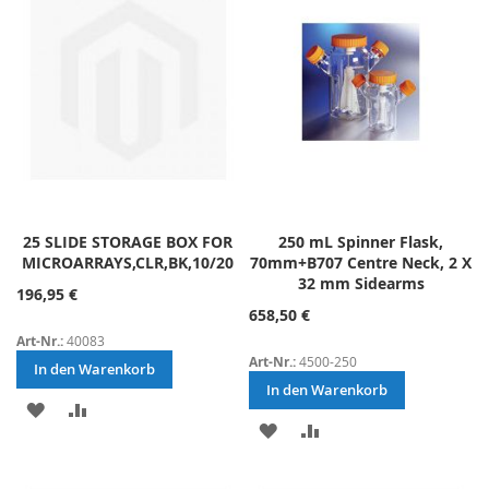
25 SLIDE STORAGE BOX FOR
250 mL Spinner Flask,
MICROARRAYS,CLR,BK,10/20
70mm+B707 Centre Neck, 2 X
32 mm Sidearms
196,95 €
658,50 €
Art-Nr.:
40083
Art-Nr.:
4500-250
In den Warenkorb
In den Warenkorb
ZUR
ZUR
ZUR
ZUR
WUNSCHLISTE
VERGLEICHSLISTE
WUNSCHLISTE
VERGLEICHSLISTE
HINZUFÜGEN
HINZUFÜGEN